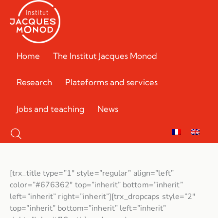
Home
The Institut Jacques Monod
Research
Plateforms and services
Jobs and teaching
News
[trx_title type=”1″ style=”regular” align=”left”
color=”#676362″ top=”inherit” bottom=”inherit”
left=”inherit” right=”inherit”][trx_dropcaps style=”2″
top=”inherit” bottom=”inherit” left=”inherit”