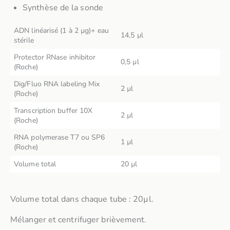
Synthèse de la sonde
ADN linéarisé (1 à 2 µg)+ eau
14,5 µl
stérile
Protector RNase inhibitor
0,5 µl
(Roche)
Dig/Fluo RNA labeling Mix
2 µl
(Roche)
Transcription buffer 10X
2 µl
(Roche)
RNA polymerase T7 ou SP6
1 µl
(Roche)
Volume total
20 µl
Volume total dans chaque tube : 20µl.
Mélanger et centrifuger brièvement.