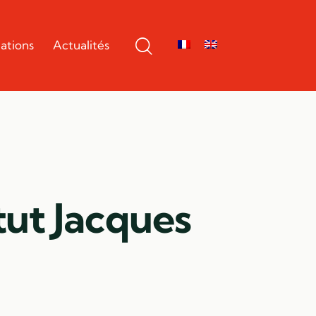
ations
Actualités
itut Jacques