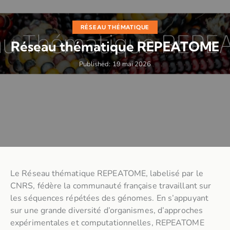
RÉSEAU THÉMATIQUE
Réseau thématique REPEATOME
Published:
19 mai 2026
Le Réseau thématique REPEATOME, labelisé par le
CNRS, fédère la communauté française travaillant sur
les séquences répétées des génomes. En s’appuyant
sur une grande diversité d’organismes, d’approches
expérimentales et computationnelles, REPEATOME