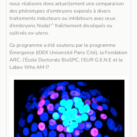
nous réalisons donc actuellement une comparaison
des phénotypes d’embryons exposés à divers
traitements inducteurs ou inhibiteurs avec ceux
-/-
d’embryons
Nodal
fraîchement disséqués ou
cultivés
ex-utero
.
Ce programme a été soutenu par le programme
Émergence (IDEX Université Paris Cité), la Fondation
ARC, l’École Doctorale BioSPC, l’EUR G.E.N.E et le
Labex Who AM I?