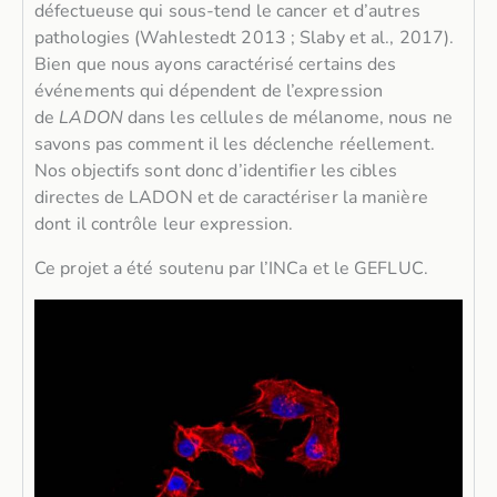
défectueuse qui sous-tend le cancer et d’autres
pathologies (Wahlestedt 2013 ; Slaby et al., 2017).
Bien que nous ayons caractérisé certains des
événements qui dépendent de l’expression
de
LADON
dans les cellules de mélanome, nous ne
savons pas comment il les déclenche réellement.
Nos objectifs sont donc d’identifier les cibles
directes de LADON et de caractériser la manière
dont il contrôle leur expression.
Ce projet a été soutenu par l’INCa et le GEFLUC.