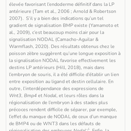
élevée favorisant l’endoderme définitif dans la LP
antérieure (Tam et al., 2006 ; Arnold & Robertson
2007). S’il y a bien des indications qu’un tel
gradient de signalisation BMP existe (Yamamoto et
al., 2009), c’est beaucoup moins clair pour la
signalisation NODAL (Camacho-Aguilar &
Warmflash, 2020). Des résultats obtenus chez le
poisson zèbre suggèrent qu’une longue exposition à
la signalisation NODAL favorise effectivement les
destins LP antérieurs (Hill, 2018), mais dans
l’embryon de souris, il a été difficile d’établir un lien
entre exposition au ligand et destin cellulaire. En
outre, l’interdépendance des expressions de
Wnt3
,
Bmp4
et
Nodal
, et leurs rôles dans la
régionalisation de l’embryon à des stades plus
précoces rendent difficile de séparer, par exemple,
l’effet du manque de NODAL de ceux d’un manque
de BMP4 ou de WNT3 dans les défauts de
-/-
régionalisation des embryons
Nodal
. Enfin, la