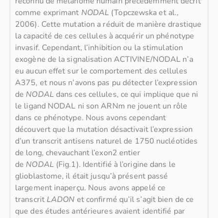
reconnu de mélanome humain précédemment décrit
comme exprimant
NODAL
(Topczewska et al.,
2006). Cette mutation a réduit de manière drastique
la capacité de ces cellules à acquérir un phénotype
invasif. Cependant, l’inhibition ou la stimulation
exogène de la signalisation ACTIVINE/NODAL n’a
eu aucun effet sur le comportement des cellules
A375, et nous n’avons pas pu détecter l’expression
de
NODAL
dans ces cellules, ce qui implique que ni
le ligand NODAL ni son ARNm ne jouent un rôle
dans ce phénotype. Nous avons cependant
découvert que la mutation désactivait l’expression
d’un transcrit antisens naturel de 1750 nucléotides
de long, chevauchant l’exon2 entier
de
NODAL
(Fig.1). Identifié à l’origine dans le
glioblastome, il était jusqu’à présent passé
largement inaperçu. Nous avons appelé ce
transcrit
LADON
et confirmé qu’il s’agit bien de ce
que des études antérieures avaient identifié par