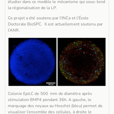
étudier dans ce modèle le mécanisme qui sous-tend
la régionalisation de la LP.
Ce projet a été soutenu par l’INCa et l’École
Doctorale BioSPC. Il est actuellement soutenu par
l’ANR.
Colonie EpiLC de 500 mm de diamètre après
stimulation BMP4 pendant 36h. A gauche, le
marquage des noyaux au Hoechst (bleu) permet de
visualiser l’ensemble des cellules, à droite le