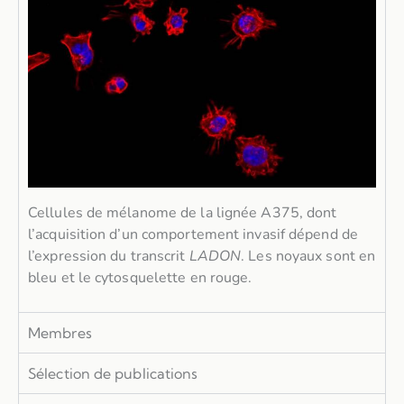
Cellules de mélanome de la lignée A375, dont
l’acquisition d’un comportement invasif dépend de
l’expression du transcrit
LADON
. Les noyaux sont en
bleu et le cytosquelette en rouge.
Membres
Sélection de publications