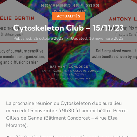
ACTUALITÉS
Cytoskeleton Club – 15/11/23
Published:
25 octobre 2023
Updated:
16 novembre 2023
La prochaine réunion du Cytoskeleton club aura lieu
mercredi 15 novembre à 9h30 à l’amphithéâtre Pierre-
Gilles de Genne (Bâtiment Condorcet – 4 rue Elsa
Morante).