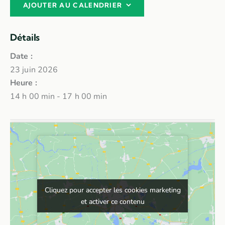
AJOUTER AU CALENDRIER
Détails
Date :
23 juin 2026
Heure :
14 h 00 min - 17 h 00 min
Cliquez pour accepter les cookies marketing
Cliquez pour accepter les cookies marketing
et activer ce contenu
et activer ce contenu