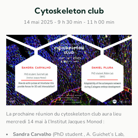
Cytoskeleton club
14 mai 2025 - 9 h 30 min
-
11 h 00 min
La prochaine réunion du cytoskeleton club aura lieu
mercredi 14 mai à l’Institut Jacques Monod :
Sandra Carvalho
(PhD student , A. Guichet’s Lab,