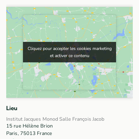
Cliquez pour accepter les cookies marketing
Cliquez pour accepter les cookies marketing
et activer ce contenu
et activer ce contenu
Lieu
Institut Jacques Monod Salle François Jacob
15 rue Hélène Brion
Paris
,
75013
France