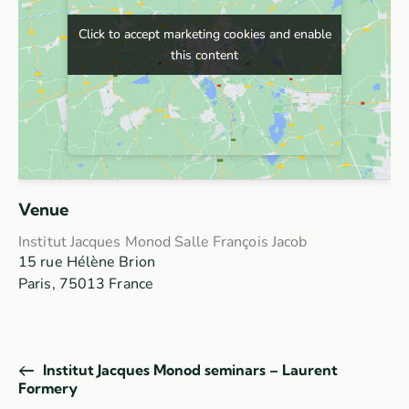
Click to accept marketing cookies and enable
Click to accept marketing cookies and enable
this content
this content
Venue
Institut Jacques Monod Salle François Jacob
15 rue Hélène Brion
Paris
,
75013
France
Institut Jacques Monod seminars – Laurent
Formery